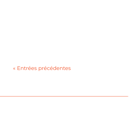
📋 Sommaire Pourquoi la création
de site Internet à Nîmes est
devenue indispensable Création
site Internet Nîmes : qu'est-ce
qu'un site vraiment...
« Entrées précédentes
On en parle ?