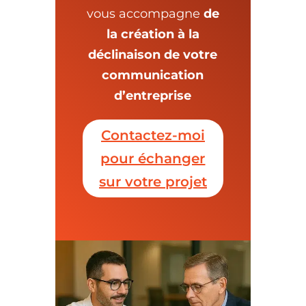
vous accompagne
de
la création à la
déclinaison de votre
communication
d’entreprise
Contactez-moi
pour échanger
sur votre projet