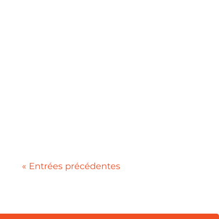
La création logo Nîmes est bien
plus qu'un exercice graphique :
c'est un acte stratégique qui
engage durablement l'image de
votre entreprise. Un...
« Entrées précédentes