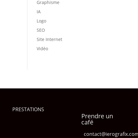
Graphisme
IA
Logo
SEO
Site Internet
Vidéo
PRESTATIONS
Prendre un
café
contact@ierografix.co