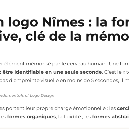
n logo Nîmes : la f
ive, clé de la mémo
er élément mémorisé par le cerveau humain. Une form
it être identifiable en une seule seconde
. C’est le «
e pas d’empreinte visuelle en moins de 5 secondes, il 
undamentals of Logo Design
mes portent leur propre charge émotionnelle : les
cerc
 les
formes organiques
, la fluidité ; les
formes abstrai