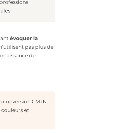
professions
rales.
tant
évoquer la
’utilisent pas plus de
connaissance de
a conversion CMJN.
 couleurs et