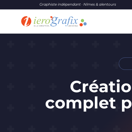
Graphiste indépendant · Nîmes & alentours
Créatio
complet p