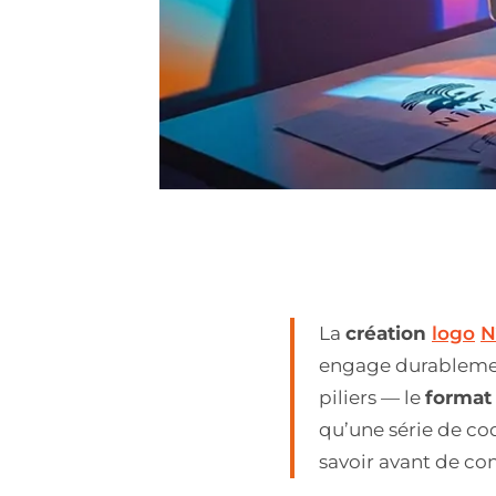
La
création
logo
N
engage durablement
piliers — le
format 
qu’une série de co
savoir avant de con