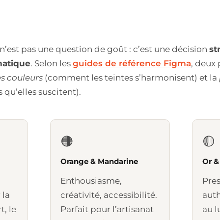
n’est pas une question de goût : c’est une décision
st
matique
. Selon les
guides de référence Figma
, deux
es couleurs
(comment les teintes s’harmonisent) et la
 qu’elles suscitent).
🟠
🟡
Orange & Mandarine
Or &
Enthousiasme,
Pres
 la
créativité, accessibilité.
auth
t, le
Parfait pour l’artisanat
au l