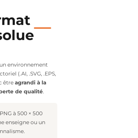
ormat
solue
ns un environnement
oriel (.AI, .SVG, .EPS,
c être
agrandi à la
perte de qualité
.
 PNG à 500 × 500
une enseigne ou un
onnalisme.