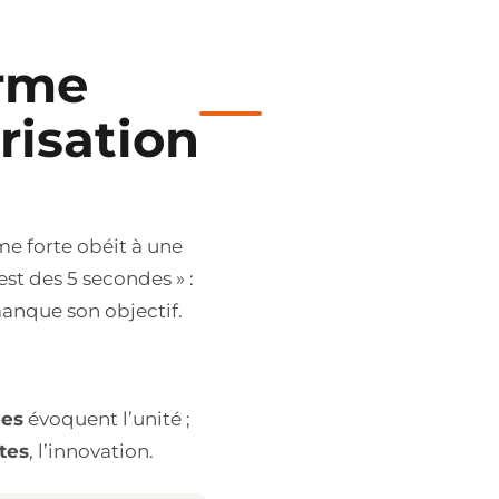
orme
risation
e forte obéit à une
 test des 5 secondes » :
manque son objectif.
les
évoquent l’unité ;
tes
, l’innovation.