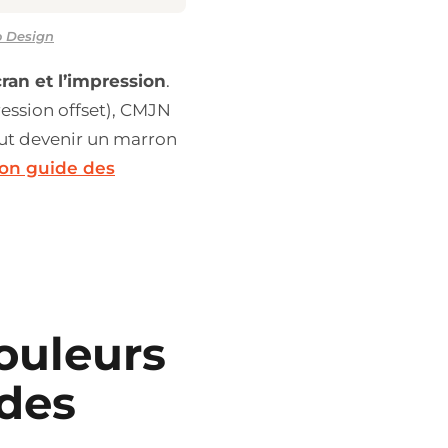
o Design
ran et l’impression
.
ession offset), CMJN
eut devenir un marron
son guide des
couleurs
 des