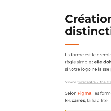
Créatio
distinct
La forme est le premi
règle simple :
elle do
si votre logo ne laiss
Source :
Sitecentre – The F
Selon
Figma
, les for
les
carrés
, la fiabilité ;