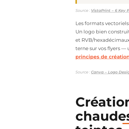
Source :
VistaPrint – 6 Key 
Les formats vectoriel
Un logo bien construi
et RVB/hexadécimaux. 
terne sur vos flyers 
principes de créatio
Source :
Canva – Logo Desig
Créatio
chaudes