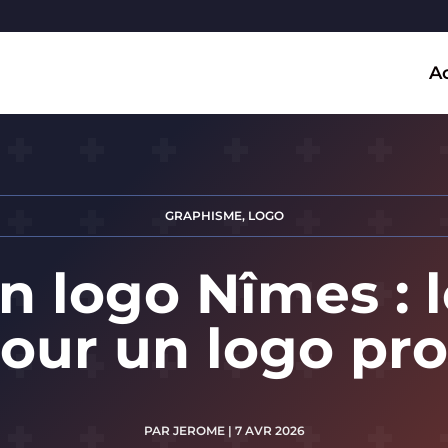
Ac
GRAPHISME
,
LOGO
n logo Nîmes : 
our un logo pro
PAR
JEROME
|
7 AVR 2026