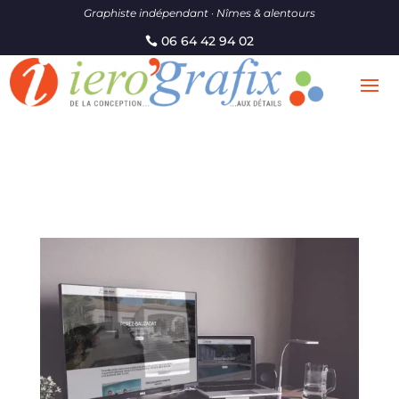
Graphiste indépendant · Nîmes & alentours
06 64 42 94 02