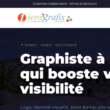
Graphiste indépendant · Nîmes & alentours
📍 NÎMES · GARD · OCCITANIE
Graphiste à
qui booste 
visibilité
Logo, identité visuelle, print &amp; site