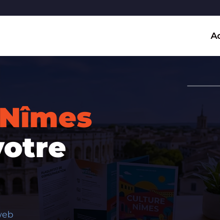
Ac
Nîmes
votre
 web