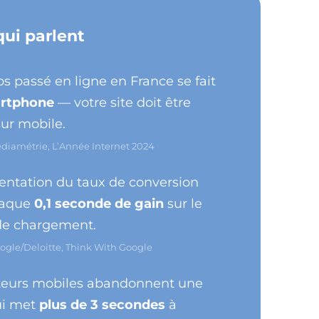
qui parlent
s passé en ligne en France se fait
rtphone
— votre site doit être
sur mobile.
édiamétrie, L’Année Internet 2024
ntation du taux de conversion
haque
0,1 seconde de gain
sur le
de chargement.
oogle/Deloitte, Think With Google
iteurs mobiles abandonnent une
ui met
plus de 3 secondes
à