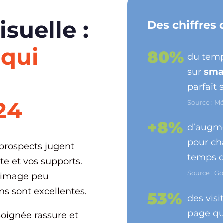
isuelle :
Des chiffres 
qui
80%
du temp
sur
sma
parfait 
24
Source : M
+8%
d’augme
pour c
prospects jugent
temps 
ite et vos supports.
Source : G
 image peu
ns sont excellentes.
53%
des vis
page q
oignée rassure et