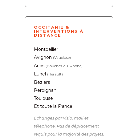
OCCITANIE &
INTERVENTIONS À
DISTANCE
Montpellier
Avignon
(Vaucluse)
Arles
(Bouches-du-Rhône)
Lunel
(Hérault)
Béziers
Perpignan
Toulouse
Et toute la France
Échanges par visio, mail et
téléphone. Pas de déplacement
requis pour la majorité des projets.